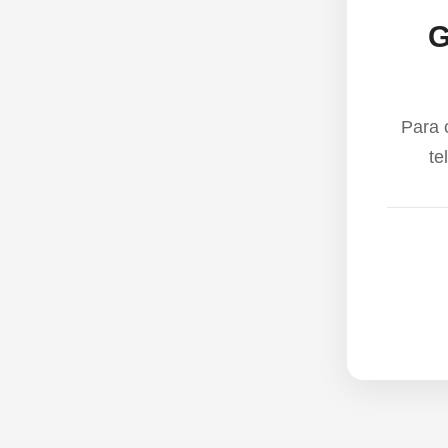
G
Para 
te