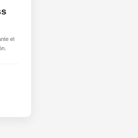
ss
nte el
ón.